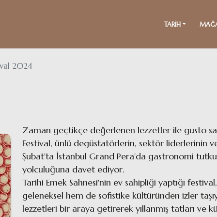
TARİH
MAĞ
ival 2024
Zaman geçtikçe değerlenen lezzetler ile gusto sahib
Festival, ünlü degüstatörlerin, sektör liderlerinin v
Şubat'ta İstanbul Grand Pera'da gastronomi tutkun
yolculuğuna davet ediyor.
Tarihi Emek Sahnesi'nin ev sahipliği yaptığı fest
geleneksel hem de sofistike kültüründen izler taş
lezzetleri bir araya getirerek yıllanmış tatları ve 