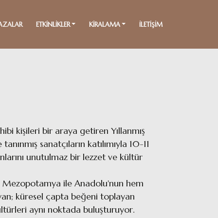
AZALAR
ETKİNLİKLER
KİRALAMA
İLETİŞİM
i kişileri bir araya getiren Yıllanmış
e tanınmış sanatçıların katılımıyla 10-11
larını unutulmaz bir lezzet ve kültür
ival, Mezopotamya ile Anadolu'nun hem
ıyan; küresel çapta beğeni toplayan
kültürleri aynı noktada buluşturuyor.