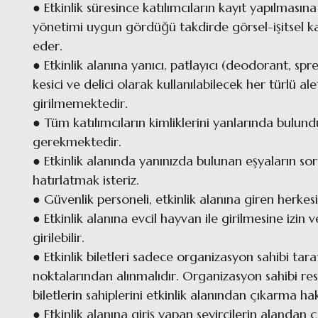
● Etkinlik süresince katılımcıların kayıt yapılmasına
yönetimi uygun gördüğü takdirde görsel-işitsel kay
eder.
● Etkinlik alanına yanıcı, patlayıcı (deodorant, spre
kesici ve delici olarak kullanılabilecek her türlü al
girilmemektedir.
● Tüm katılımcıların kimliklerini yanlarında bulun
gerekmektedir.
● Etkinlik alanında yanınızda bulunan eşyaların s
hatırlatmak isteriz.
● Güvenlik personeli, etkinlik alanına giren herkes
● Etkinlik alanına evcil hayvan ile girilmesine izin
girilebilir.
● Etkinlik biletleri sadece organizasyon sahibi tara
noktalarından alınmalıdır. Organizasyon sahibi re
biletlerin sahiplerini etkinlik alanından çıkarma ha
● Etkinlik alanına giriş yapan seyircilerin alandan 