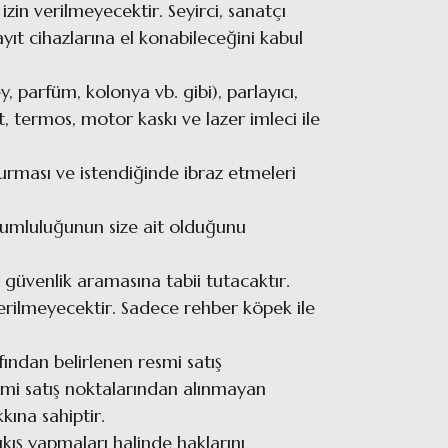
 izin verilmeyecektir. Seyirci, sanatçı
ıt cihazlarına el konabileceğini kabul
y, parfüm, kolonya vb. gibi), parlayıcı,
et, termos, motor kaskı ve lazer imleci ile
durması ve istendiğinde ibraz etmeleri
orumluluğunun size ait olduğunu
i güvenlik aramasına tabii tutacaktır.
 verilmeyecektir. Sadece rehber köpek ile
fından belirlenen resmi satış
smi satış noktalarından alınmayan
kkına sahiptir.
çıkış yapmaları halinde haklarını