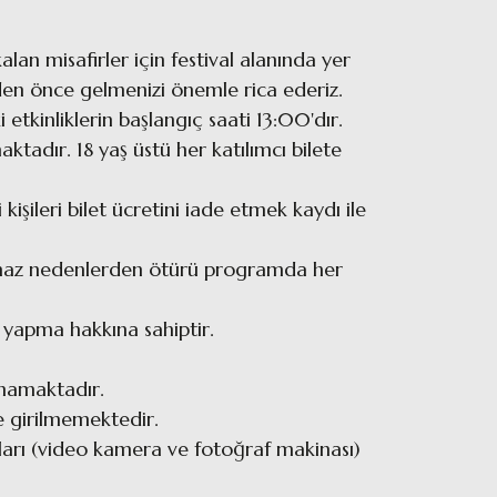
an misafirler için festival alanında yer
nden önce gelmenizi önemle rica ederiz.
ki etkinliklerin başlangıç saati 13:00'dır.
aktadır. 18 yaş üstü her katılımcı bilete
işileri bilet ücretini iade etmek kaydı ile
lmaz nedenlerden ötürü programda her
ik yapma hakkına sahiptir.
ınmamaktadır.
ile girilmemektedir.
çları (video kamera ve fotoğraf makinası)