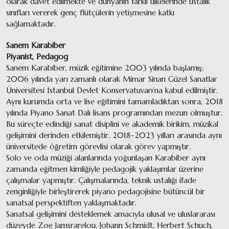
olarak davet edilmekte ve dünyanın farklı ülkelerinde ustalık
sınıfları vererek genç flütçülerin yetişmesine katkı
sağlamaktadır.
Sanem Karabiber
Piyanist, Pedagog
Sanem Karabiber, müzik eğitimine 2003 yılında başlamış;
2006 yılında yarı zamanlı olarak Mimar Sinan Güzel Sanatlar
Üniversitesi İstanbul Devlet Konservatuvarı’na kabul edilmiştir.
Aynı kurumda orta ve lise eğitimini tamamladıktan sonra, 2018
yılında Piyano Sanat Dalı lisans programından mezun olmuştur.
Bu süreçte edindiği sanat disiplini ve akademik birikim, müzikal
gelişimini derinden etkilemiştir. 2018–2023 yılları arasında aynı
üniversitede öğretim görevlisi olarak görev yapmıştır.
Solo ve oda müziği alanlarında yoğunlaşan Karabiber aynı
zamanda eğitmen kimliğiyle pedagojik yaklaşımlar üzerine
çalışmalar yapmıştır. Çalışmalarında, teknik ustalığı ifade
zenginliğiyle birleştirerek piyano pedagojisine bütüncül bir
sanatsal perspektiften yaklaşmaktadır.
Sanatsal gelişimini desteklemek amacıyla ulusal ve uluslararası
düzeyde Zoe Jamsrarelou, Johann Schmidt, Herbert Schuch,