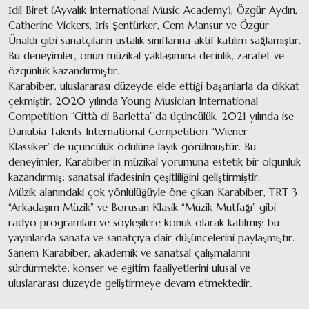
İdil Biret (Ayvalık International Music Academy), Özgür Aydın,
Catherine Vickers, İris Şentürker, Cem Mansur ve Özgür
Ünaldı gibi sanatçıların ustalık sınıflarına aktif katılım sağlamıştır.
Bu deneyimler, onun müzikal yaklaşımına derinlik, zarafet ve
özgünlük kazandırmıştır.
Karabiber, uluslararası düzeyde elde ettiği başarılarla da dikkat
çekmiştir. 2020 yılında Young Musician International
Competition “Città di Barletta”’da üçüncülük, 2021 yılında ise
Danubia Talents International Competition “Wiener
Klassiker”’de üçüncülük ödülüne layık görülmüştür. Bu
deneyimler, Karabiber’in müzikal yorumuna estetik bir olgunluk
kazandırmış; sanatsal ifadesinin çeşitliliğini geliştirmiştir.
Müzik alanındaki çok yönlülüğüyle öne çıkan Karabiber, TRT 3
“Arkadaşım Müzik” ve Borusan Klasik “Müzik Mutfağı” gibi
radyo programları ve söyleşilere konuk olarak katılmış; bu
yayınlarda sanata ve sanatçıya dair düşüncelerini paylaşmıştır.
Sanem Karabiber, akademik ve sanatsal çalışmalarını
sürdürmekte; konser ve eğitim faaliyetlerini ulusal ve
uluslararası düzeyde geliştirmeye devam etmektedir.