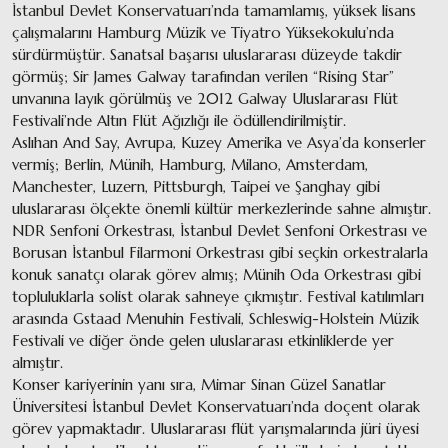
İstanbul Devlet Konservatuarı’nda tamamlamış, yüksek lisans
çalışmalarını Hamburg Müzik ve Tiyatro Yüksekokulu’nda
sürdürmüştür. Sanatsal başarısı uluslararası düzeyde takdir
görmüş; Sir James Galway tarafından verilen “Rising Star”
unvanına layık görülmüş ve 2012 Galway Uluslararası Flüt
Festivali’nde Altın Flüt Ağızlığı ile ödüllendirilmiştir.
Aslıhan And Say, Avrupa, Kuzey Amerika ve Asya’da konserler
vermiş; Berlin, Münih, Hamburg, Milano, Amsterdam,
Manchester, Luzern, Pittsburgh, Taipei ve Şanghay gibi
uluslararası ölçekte önemli kültür merkezlerinde sahne almıştır.
NDR Senfoni Orkestrası, İstanbul Devlet Senfoni Orkestrası ve
Borusan İstanbul Filarmoni Orkestrası gibi seçkin orkestralarla
konuk sanatçı olarak görev almış; Münih Oda Orkestrası gibi
topluluklarla solist olarak sahneye çıkmıştır. Festival katılımları
arasında Gstaad Menuhin Festivali, Schleswig-Holstein Müzik
Festivali ve diğer önde gelen uluslararası etkinliklerde yer
almıştır.
Konser kariyerinin yanı sıra, Mimar Sinan Güzel Sanatlar
Üniversitesi İstanbul Devlet Konservatuarı’nda doçent olarak
görev yapmaktadır. Uluslararası flüt yarışmalarında jüri üyesi