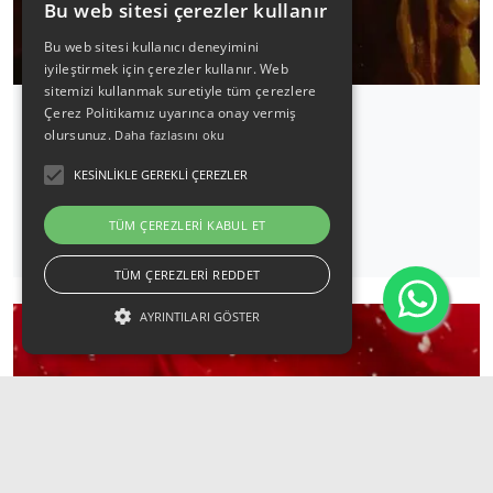
Bu web sitesi çerezler kullanır
Bu web sitesi kullanıcı deneyimini
iyileştirmek için çerezler kullanır. Web
sitemizi kullanmak suretiyle tüm çerezlere
Çerez Politikamız uyarınca onay vermiş
olursunuz.
Daha fazlasını oku
Candlelight: Vivaldi Dört Mevsim
KESINLIKLE GEREKLI ÇEREZLER
19 Eylül 2026 / 18:00
TÜM ÇEREZLERI KABUL ET
Detaylı İncele
TÜM ÇEREZLERI REDDET
AYRINTILARI GÖSTER