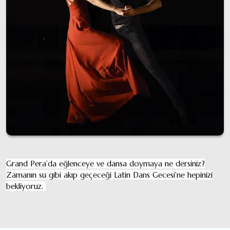
Grand Pera’da eğlenceye ve dansa doymaya ne dersiniz?
Zamanın su gibi akıp geçeceği Latin Dans Gecesi’ne hepinizi
bekliyoruz.