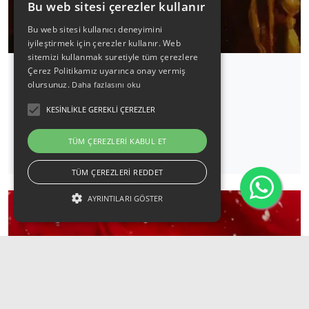
Bu web sitesi çerezler kullanır
Bu web sitesi kullanıcı deneyimini
iyileştirmek için çerezler kullanır. Web
sitemizi kullanmak suretiyle tüm çerezlere
Çerez Politikamız uyarınca onay vermiş
olursunuz.
Daha fazlasını oku
Candlelight: Vivaldi Dört Mevsim
KESINLIKLE GEREKLI ÇEREZLER
19 Eylül 2026 / 18:00
TÜM ÇEREZLERI KABUL ET
Detaylı İncele
TÜM ÇEREZLERI REDDET
AYRINTILARI GÖSTER