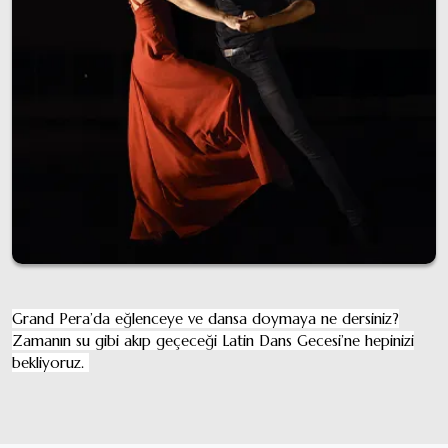
Grand Pera’da eğlenceye ve dansa doymaya ne dersiniz?
Zamanın su gibi akıp geçeceği Latin Dans Gecesi’ne hepinizi
bekliyoruz.