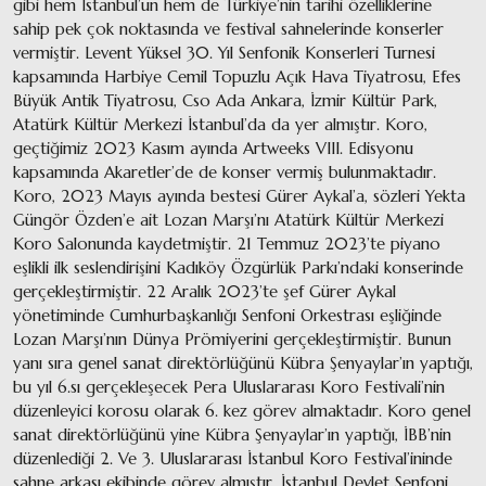
gibi hem İstanbul’un hem de Türkiye’nin tarihi özelliklerine
sahip pek çok noktasında ve festival sahnelerinde konserler
vermiştir. Levent Yüksel 30. Yıl Senfonik Konserleri Turnesi
kapsamında Harbiye Cemil Topuzlu Açık Hava Tiyatrosu, Efes
Büyük Antik Tiyatrosu, Cso Ada Ankara, İzmir Kültür Park,
Atatürk Kültür Merkezi İstanbul’da da yer almıştır. Koro,
geçtiğimiz 2023 Kasım ayında Artweeks VIII. Edisyonu
kapsamında Akaretler’de de konser vermiş bulunmaktadır.
Koro, 2023 Mayıs ayında bestesi Gürer Aykal’a, sözleri Yekta
Güngör Özden’e ait Lozan Marşı’nı Atatürk Kültür Merkezi
Koro Salonunda kaydetmiştir. 21 Temmuz 2023’te piyano
eşlikli ilk seslendirişini Kadıköy Özgürlük Parkı’ndaki konserinde
gerçekleştirmiştir. 22 Aralık 2023’te şef Gürer Aykal
yönetiminde Cumhurbaşkanlığı Senfoni Orkestrası eşliğinde
Lozan Marşı’nın Dünya Prömiyerini gerçekleştirmiştir. Bunun
yanı sıra genel sanat direktörlüğünü Kübra Şenyaylar’ın yaptığı,
bu yıl 6.sı gerçekleşecek Pera Uluslararası Koro Festivali’nin
düzenleyici korosu olarak 6. kez görev almaktadır. Koro genel
sanat direktörlüğünü yine Kübra Şenyaylar’ın yaptığı, İBB’nin
düzenlediği 2. Ve 3. Uluslararası İstanbul Koro Festival’ininde
sahne arkası ekibinde görev almıştır. İstanbul Devlet Senfoni