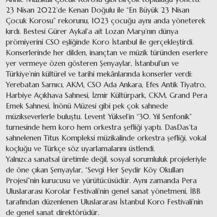
23 Nisan 2022’de Kenan Doğulu ile “En Büyük 23 Nisan
Çocuk Korosu” rekorunu, 1023 çocuğu aynı anda yöneterek
kırdı. Bestesi Gürer Aykal’a ait Lozan Marşı’nın dünya
prömiyerini CSO eşliğinde Koro İstanbul ile gerçekleştirdi.
Konserlerinde her dilden, inançtan ve müzik türünden eserlere
yer vermeye özen gösteren Şenyaylar, İstanbul’un ve
Türkiye’nin kültürel ve tarihi mekânlarında konserler verdi:
Yerebatan Sarnıcı, AKM, CSO Ada Ankara, Efes Antik Tiyatro,
Harbiye Açıkhava Sahnesi, İzmir Kültürpark, CKM, Grand Pera
Emek Sahnesi, İnönü Müzesi gibi pek çok sahnede
müzikseverlerle buluştu. Levent Yüksel’in “30. Yıl Senfonik”
turnesinde hem koro hem orkestra şefliği yaptı. DasDas’ta
sahnelenen Titus Kompleksi müzikalinde orkestra şefliği, vokal
koçluğu ve Türkçe söz uyarlamalarını üstlendi.
Yalnızca sanatsal üretimle değil, sosyal sorumluluk projeleriyle
de öne çıkan Şenyaylar, “Sevgi Her Şeydir Köy Okulları
Projesi”nin kurucusu ve yürütücüsüdür. Aynı zamanda Pera
Uluslararası Korolar Festivali’nin genel sanat yönetmeni, İBB
tarafından düzenlenen Uluslararası İstanbul Koro Festivali’nin
de genel sanat direktörüdür.