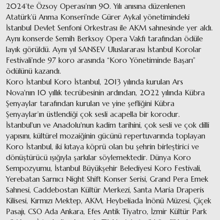
2024’te Özsoy Operası’nın 90. Yılı anısına düzenlenen
Atatürk’ü Anma Konseri’nde Gürer Aykal yönetimindeki
İstanbul Devlet Senfoni Orkestrası ile AKM sahnesinde yer aldı.
Aynı konserde Semih Berksoy Opera Vakfı tarafından ödüle
layık görüldü. Aynı yıl SANSEV Uluslararası İstanbul Korolar
Festivali’nde 97 koro arasında “Koro Yönetiminde Başarı”
ödülünü kazandı.
Koro İstanbul Koro İstanbul, 2013 yılında kurulan Ars
Nova'nın 10 yıllık tecrübesinin ardından, 2022 yılında Kübra
Şenyaylar tarafından kurulan ve yine şefliğini Kübra
Şenyaylar’ın üstlendiği çok sesli acapella bir korodur.
İstanbul'un ve Anadolu'nun kadim tarihini, çok sesli ve çok dilli
yapısını, kültürel mozaiğinin gücünü repertuvarında toplayan
Koro İstanbul, iki kıtaya köprü olan bu şehrin birleştirici ve
dönüştürücü ışığıyla şarkılar söylemektedir. Dünya Koro
Sempozyumu, İstanbul Büyükşehir Belediyesi Koro Festivali,
Yerebatan Sarnıcı Night Shift Konser Serisi, Grand Pera Emek
Sahnesi, Caddebostan Kültür Merkezi, Santa Maria Draperis
Kilisesi, Kırmızı Mektep, AKM, Heybeliada İnönü Müzesi, Çiçek
Pasajı, CSO Ada Ankara, Efes Antik Tiyatro, İzmir Kültür Park