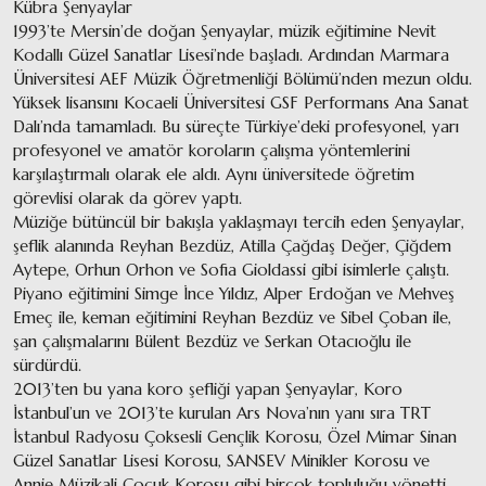
Kübra Şenyaylar
1993’te Mersin’de doğan Şenyaylar, müzik eğitimine Nevit
Kodallı Güzel Sanatlar Lisesi’nde başladı. Ardından Marmara
Üniversitesi AEF Müzik Öğretmenliği Bölümü’nden mezun oldu.
Yüksek lisansını Kocaeli Üniversitesi GSF Performans Ana Sanat
Dalı’nda tamamladı. Bu süreçte Türkiye’deki profesyonel, yarı
profesyonel ve amatör koroların çalışma yöntemlerini
karşılaştırmalı olarak ele aldı. Aynı üniversitede öğretim
görevlisi olarak da görev yaptı.
Müziğe bütüncül bir bakışla yaklaşmayı tercih eden Şenyaylar,
şeflik alanında Reyhan Bezdüz, Atilla Çağdaş Değer, Çiğdem
Aytepe, Orhun Orhon ve Sofia Gioldassi gibi isimlerle çalıştı.
Piyano eğitimini Simge İnce Yıldız, Alper Erdoğan ve Mehveş
Emeç ile, keman eğitimini Reyhan Bezdüz ve Sibel Çoban ile,
şan çalışmalarını Bülent Bezdüz ve Serkan Otacıoğlu ile
sürdürdü.
2013’ten bu yana koro şefliği yapan Şenyaylar, Koro
İstanbul’un ve 2013’te kurulan Ars Nova’nın yanı sıra TRT
İstanbul Radyosu Çoksesli Gençlik Korosu, Özel Mimar Sinan
Güzel Sanatlar Lisesi Korosu, SANSEV Minikler Korosu ve
Annie Müzikali Çocuk Korosu gibi birçok topluluğu yönetti.