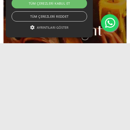
TÜM ÇEREZLERI KABUL ET
TÜM ÇEREZLERI REDDET
AYRINTILARI GÖSTER
Candlelight: Vivaldi Dört Mevsim
19 Eylül 2026 / 18:00