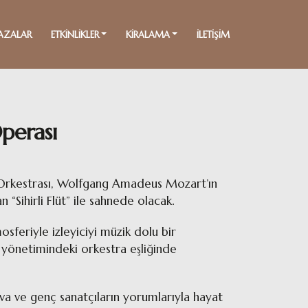
AZALAR
ETKİNLİKLER
KİRALAMA
İLETİŞİM
perası
i Orkestrası, Wolfgang Amadeus Mozart’ın
 “Sihirli Flüt” ile sahnede olacak.
mosferiyle izleyiciyi müzik dolu bir
yönetimindeki orkestra eşliğinde
va ve genç sanatçıların yorumlarıyla hayat