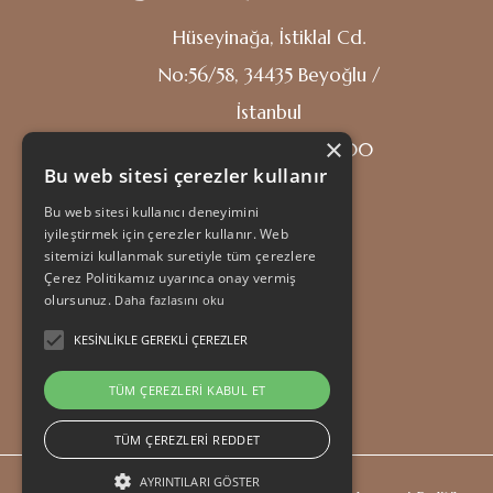
Hüseyinağa, İstiklal Cd.
No:56/58, 34435 Beyoğlu /
İstanbul
×
Her gün: 10.00 - 22.00
Bu web sitesi çerezler kullanır
Bu web sitesi kullanıcı deneyimini
iyileştirmek için çerezler kullanır. Web
sitemizi kullanmak suretiyle tüm çerezlere
Çerez Politikamız uyarınca onay vermiş
olursunuz.
Daha fazlasını oku
KESINLIKLE GEREKLI ÇEREZLER
TÜM ÇEREZLERI KABUL ET
TÜM ÇEREZLERI REDDET
AYRINTILARI GÖSTER