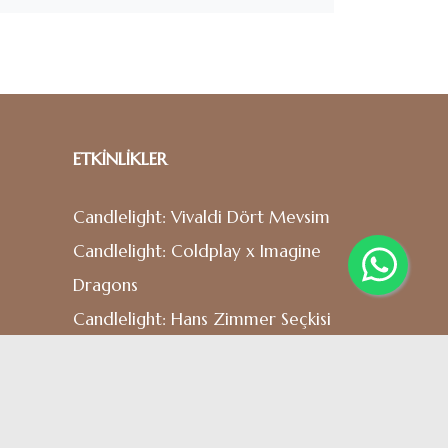
ETKİNLİKLER
Candlelight: Vivaldi Dört Mevsim
Candlelight: Coldplay x Imagine
Dragons
Candlelight: Hans Zimmer Seçkisi
Candlelight: Ed Sheeran x
Coldplay
Candlelight: Vivaldi Dört Mevsim