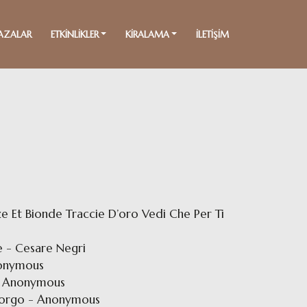
AZALAR
ETKİNLİKLER
KİRALAMA
İLETİŞİM
ze Et Bionde Traccie D’oro Vedi Che Per Ti
re - Cesare Negri
Anonymous
a - Anonymous
accorgo - Anonymous