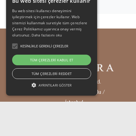
Bu web sitesi çerezler kullanır
Detaylı İncele
Bu web sitesi kullanıcı deneyimini
iyileştirmek için çerezler kullanır. Web
sitemizi kullanmak suretiyle tüm çerezlere
Çerez Politikamız uyarınca onay vermiş
olursunuz.
Daha fazlasını oku
KESINLIKLE GEREKLI ÇEREZLER
TÜM ÇEREZLERI KABUL ET
TÜM ÇEREZLERI REDDET
Hüseyinağa, İstiklal Cd.
AYRINTILARI GÖSTER
No:56/58, 34435 Beyoğlu /
İstanbul
Her gün: 10.00 - 22.00