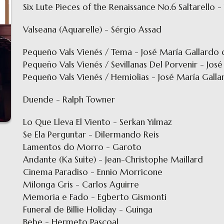
Six Lute Pieces of the Renaissance No.6 Saltarello -
Valseana (Aquarelle) - Sérgio Assad
Pequeño Vals Vienés / Tema - José María Gallardo
Pequeño Vals Vienés / Sevillanas Del Porvenir - Jo
Pequeño Vals Vienés / Hemiolias - José María Galla
Duende - Ralph Towner
Lo Que Lleva El Viento - Serkan Yılmaz
Se Ela Perguntar - Dilermando Reis
Lamentos do Morro - Garoto
Andante (Ka Suite) - Jean-Christophe Maillard
Cinema Paradiso - Ennio Morricone
Milonga Gris - Carlos Aguirre
Memoria e Fado - Egberto Gismonti
Funeral de Billie Holiday - Guinga
Bebe - Hermeto Pascoal