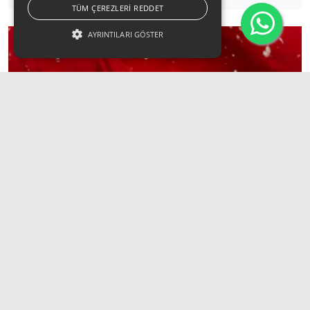
TÜM ÇEREZLERI REDDET
AYRINTILARI GÖSTER