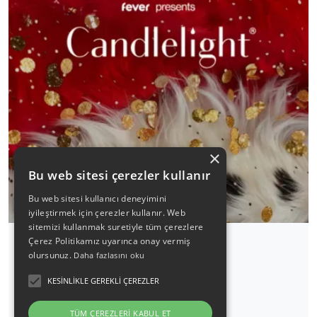
×
Bu web sitesi çerezler kullanır
Bu web sitesi kullanıcı deneyimini
iyileştirmek için çerezler kullanır. Web
sitemizi kullanmak suretiyle tüm çerezlere
Çerez Politikamız uyarınca onay vermiş
olursunuz.
Daha fazlasını oku
Candlelight: Queen vs. ABBA
KESINLIKLE GEREKLI ÇEREZLER
19 Eylül 2026 / 20:30
TÜM ÇEREZLERI KABUL ET
Detaylı İncele